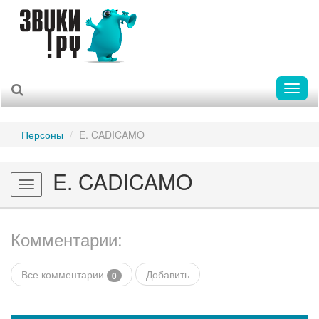
Toggl
naviga
Персоны
E. CADICAMO
E. CADICAMO
Toggle
navigation
Комментарии:
Все комментарии
Добавить
0