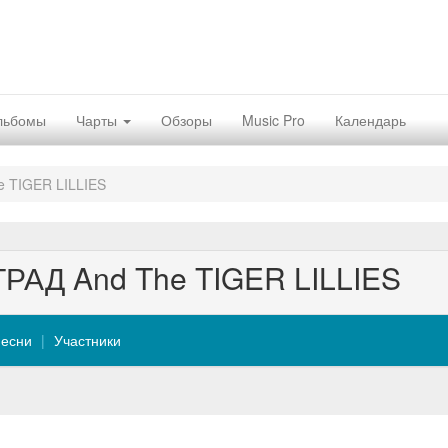
льбомы
Чарты
Обзоры
Music Pro
Календарь
 TIGER LILLIES
РАД And The TIGER LILLIES
есни
Участники