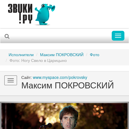
Toggl
naviga
Исполнители
Максим ПОКРОВСКИЙ
Фото
Фото: Ногу Свело в Царицыно
Сайт:
www.myspace.com/pokrovsky
Toggle
Максим ПОКРОВСКИЙ
navigation
Previous
Nex