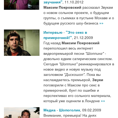
звучания"
,
11.10.2012
Максим Покровский
рассказал Звукам
о новом сольном проекте, о будущем
группы, о съемках в пустыне Мохаве и о
будущем русского шоу-бизнеса
»»
Интервью
-
"Это секс в
примерочной!"
,
21.12.2009
Год назад
Максим Покровский
переполошил весь интернет
видеопремьерой песни
"Шоппинг"
-
довольно едким сатирическим синглом.
Сегодня
"Шоппинг"
реинкарнировался в
новое видео и новую музыку под
заголовком
"Дискошоп"
. Пока вы
наслаждаетесь премьерой,
Звуки
поговорили с Максом про секс в
примерочной, бунт по ошибке и
перспективах его сольного материала,
который уже оценили в Лондоне
»»
Медиа
-
Шопоголик
,
09.02.2009
Внимание, премьера! На днях