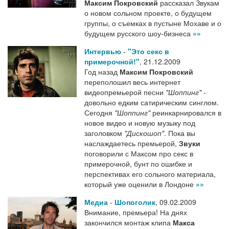
Максим Покровский
рассказал Звукам
о новом сольном проекте, о будущем
группы, о съемках в пустыне Мохаве и о
будущем русского шоу-бизнеса
»»
Интервью
-
"Это секс в
примерочной!"
,
21.12.2009
Год назад
Максим Покровский
переполошил весь интернет
видеопремьерой песни
"Шоппинг"
-
довольно едким сатирическим синглом.
Сегодня
"Шоппинг"
реинкарнировался в
новое видео и новую музыку под
заголовком
"Дискошоп"
. Пока вы
наслаждаетесь премьерой,
Звуки
поговорили с Максом про секс в
примерочной, бунт по ошибке и
перспективах его сольного материала,
который уже оценили в Лондоне
»»
Медиа
-
Шопоголик
,
09.02.2009
Внимание, премьера! На днях
закончился монтаж клипа
Макса