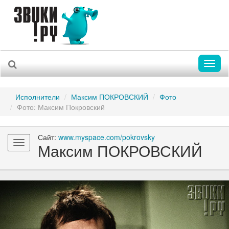
Toggl
naviga
Исполнители
Максим ПОКРОВСКИЙ
Фото
Фото: Максим Покровский
Сайт:
www.myspace.com/pokrovsky
Toggle
Максим ПОКРОВСКИЙ
navigation
Previous
Nex