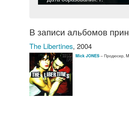
В записи альбомов при
The Libertines
,
2004
Mick JONES
– Продюсер, M