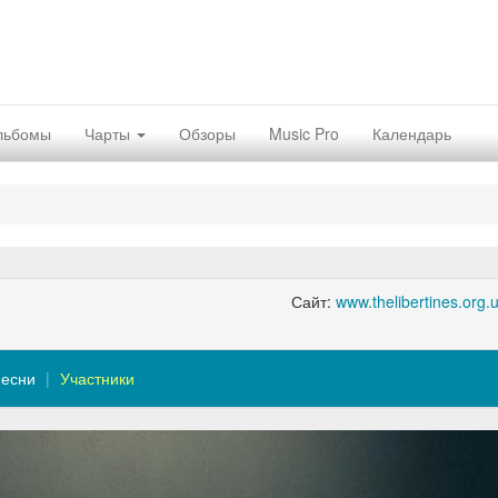
льбомы
Чарты
Обзоры
Music Pro
Календарь
Сайт:
www.thelibertines.org.
есни
Участники