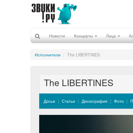
Новости
Концерты
Лица
А
Исполнители
The LIBERTINES
The LIBERTINES
Досье
Статьи
Дискография
Фото
П