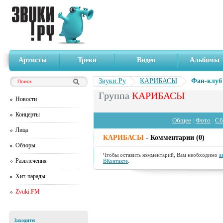
Артисты
Треки
Видео
Альбомы
Звуки.Ру
КАРИБАСЫ
Фан-клуб
Группа
КАРИБАСЫ
Новости
Концерты
Общее
|
Фото
|
Сб
Лица
КАРИБАСЫ
- Комментарии (0)
Обзоры
Чтобы оставить комментарий, Вам необходимо
а
Развлечения
ВКонтакте
.
Хит-парады
Zvuki.FM
Заходите: