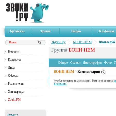
Артисты
Треки
Видео
Альбомы
Звуки.Ру
БОНИ НЕМ
Фан-клуб
Группа
БОНИ НЕМ
Новости
Концерты
Общее
|
Статьи
|
Дискография
|
Фото
|
П
Лица
БОНИ НЕМ
- Комментарии (0)
Обзоры
Чтобы оставить комментарий, Вам необходимо
а
Развлечения
ВКонтакте
.
Хит-парады
Zvuki.FM
Заходите: