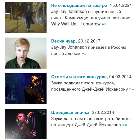
Не откладывай на завтра
,
15.01.2021
Jay-Jay Johanson выпустил новый
сингл. Композиция получила название
Why Wait Until Tomorrow
»»
Весна нуар
,
20.12.2017
Jay-Jay Johanson привезет в Россию
новый альбом
»»
Ответы и итоги конкурса
,
04.03.2014
Звуки подводят итоги конкурса,
посвященного Джей-Джей Йохансону
»»
Шведская спичка
,
27.02.2014
Звуки дают вам шанс выиграть билеты
на концерт Джей-Джей Йохансона
»»