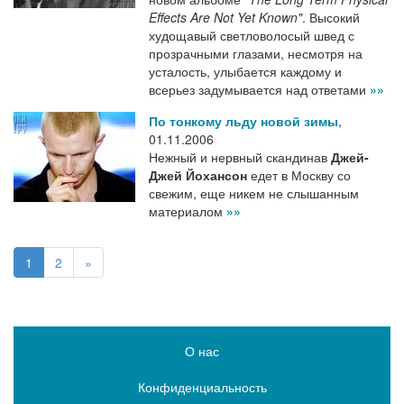
Effects Are Not Yet Known"
. Высокий
худощавый светловолосый швед с
прозрачными глазами, несмотря на
усталость, улыбается каждому и
всерьез задумывается над ответами
»»
По тонкому льду новой зимы
,
01.11.2006
Нежный и нервный скандинав
Джей-
Джей Йохансон
едет в Москву со
свежим, еще никем не слышанным
материалом
»»
1
2
»
О нас
Конфиденциальность