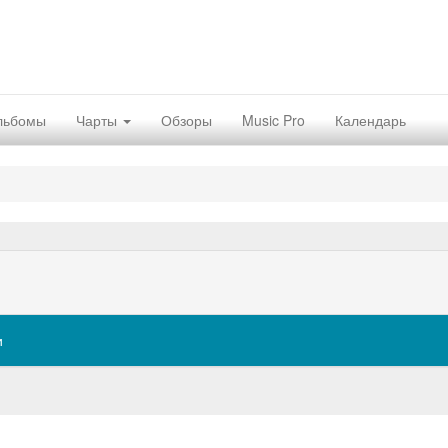
льбомы
Чарты
Обзоры
Music Pro
Календарь
и