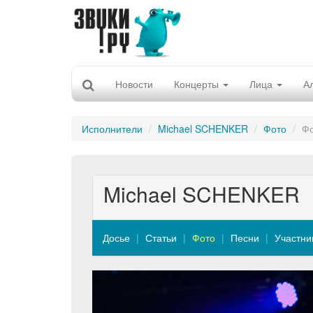
Новости
Концерты
Лица
А
Исполнители
Michael SCHENKER
Фото
Фо
Michael SCHENKER
Досье
Статьи
Фото
Песни
Участни
Previous