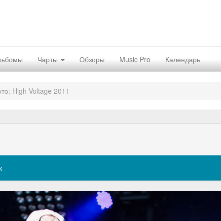
льбомы
Чарты
Обзоры
Music Pro
Календарь
то: High Voltage 2011
к
Nex