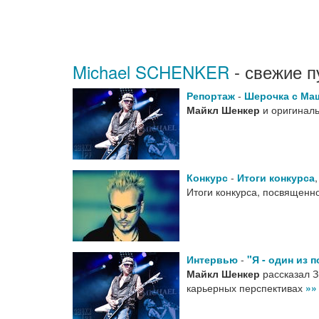
Michael SCHENKER
- свежие п
Репортаж
-
Шерочка с Ма
Майкл Шенкер
и оригиналь
Конкурс
-
Итоги конкурса
Итоги конкурса, посвященн
Интервью
-
"Я - один из 
Майкл Шенкер
рассказал З
карьерных перспективах
»»