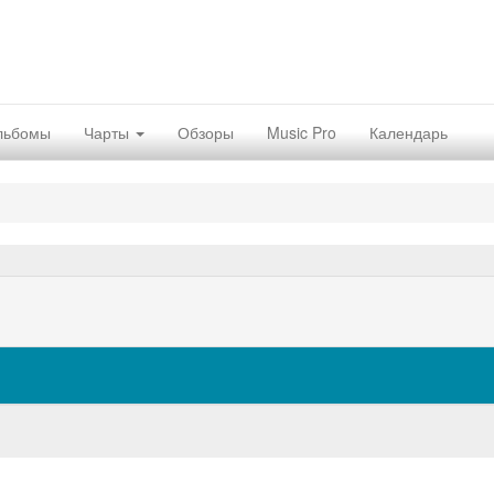
льбомы
Чарты
Обзоры
Music Pro
Календарь