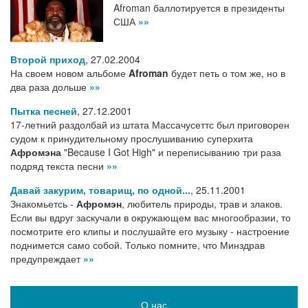
Afroman баллотируется в президенты
США
»»
Второй приход
,
27.02.2004
На своем новом альбоме
Afroman
будет петь о том же, но в
два раза дольше
»»
Пытка песней
,
27.12.2001
17-летний раздолбай из штата Массачусеттс был приговорен
судом к принудительному прослушиванию суперхита
Афромэна
"Because I Got High" и переписыванию три раза
подряд текста песни
»»
Давай закурим, товарищ, по одной...
,
25.11.2001
Знакомьетсь -
Афромэн
, любитель природы, трав и злаков.
Если вы вдруг заскучали в окружающем вас многообразии, то
посмотрите его клипы и послушайте его музыку - настроение
поднимется само собой. Только помните, что Минздрав
предупреждает
»»
О нас