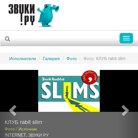
Toggl
naviga
Исполнители
Галерея
Фото
Фото: КЛУБ rabit slim
Previous
Nex
КЛУБ rabit slim
Фото / Источник
INTERNET
,
ЗВУКИ РУ