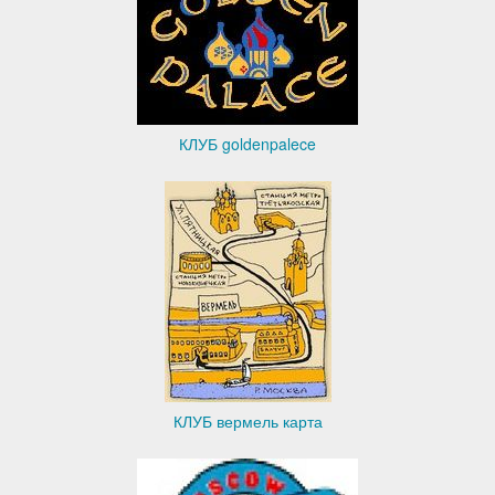
КЛУБ goldenpalece
КЛУБ вермель карта