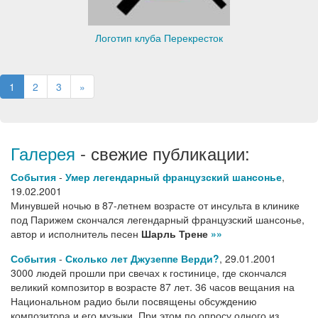
Логотип клуба Перекресток
1
2
3
»
Галерея
- свежие публикации:
События
-
Умер легендарный французский шансонье
,
19.02.2001
Минувшей ночью в 87-летнем возрасте от инсульта в клинике
под Парижем скончался легендарный французский шансонье,
автор и исполнитель песен
Шарль Трене
»»
События
-
Сколько лет Джузеппе Верди?
,
29.01.2001
3000 людей прошли при свечах к гостинице, где скончался
великий композитор в возрасте 87 лет. 36 часов вещания на
Национальном радио были посвящены обсуждению
композитора и его музыки. При этом по опросу одного из