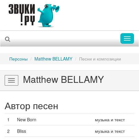
Toggl
naviga
Персоны
Matthew BELLAMY
Песни и композиции
Matthew BELLAMY
Toggle
navigation
Автор песен
1
New Born
музыка и текст
2
Bliss
музыка и текст