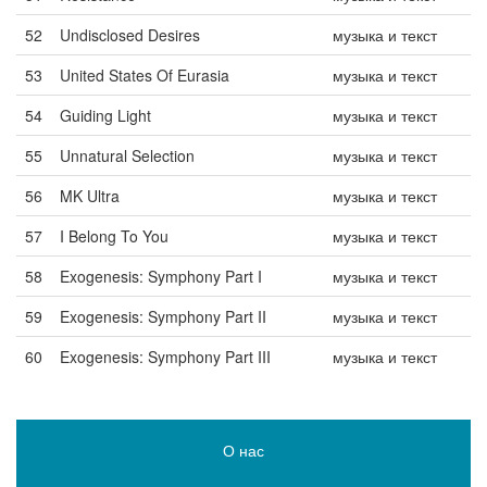
52
Undisclosed Desires
музыка и текст
53
United States Of Eurasia
музыка и текст
54
Guiding Light
музыка и текст
55
Unnatural Selection
музыка и текст
56
MK Ultra
музыка и текст
57
I Belong To You
музыка и текст
58
Exogenesis: Symphony Part I
музыка и текст
59
Exogenesis: Symphony Part II
музыка и текст
60
Exogenesis: Symphony Part III
музыка и текст
О нас