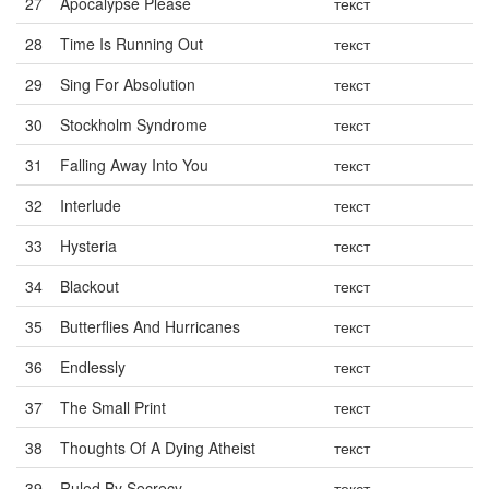
27
Apocalypse Please
текст
28
Time Is Running Out
текст
29
Sing For Absolution
текст
30
Stockholm Syndrome
текст
31
Falling Away Into You
текст
32
Interlude
текст
33
Hysteria
текст
34
Blackout
текст
35
Butterflies And Hurricanes
текст
36
Endlessly
текст
37
The Small Print
текст
38
Thoughts Of A Dying Atheist
текст
39
Ruled By Secrecy
текст