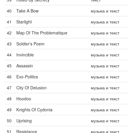
40
Take A Bow
музыка и текст
41
Starlight
музыка и текст
42
Map Of The Problematique
музыка и текст
43
Soldier's Poem
музыка и текст
44
Invincible
музыка и текст
45
Assassin
музыка и текст
46
Exo-Politics
музыка и текст
47
City Of Delusion
музыка и текст
48
Hoodoo
музыка и текст
49
Knights Of Cydonia
музыка и текст
50
Uprising
музыка и текст
51
Resistance
музыка и текст