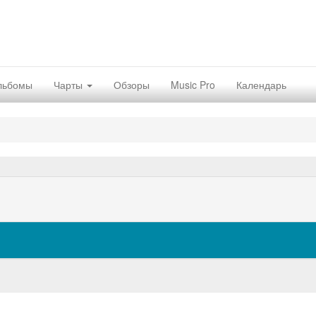
льбомы
Чарты
Обзоры
Music Pro
Календарь