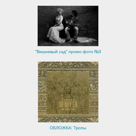
"Вишневый сад" промо-фото №3
ОБЛОЖКА: Тропы