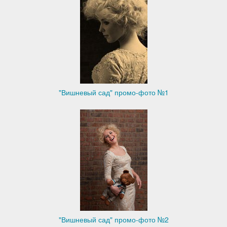
"Вишневый сад" промо-фото №1
"Вишневый сад" промо-фото №2