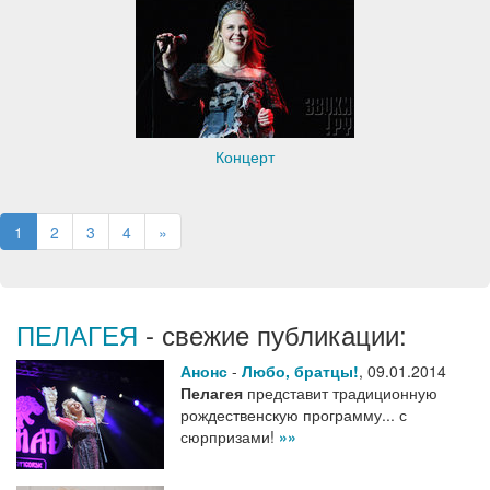
Концерт
1
2
3
4
»
ПЕЛАГЕЯ
- свежие публикации:
Анонс
-
Любо, братцы!
,
09.01.2014
Пелагея
представит традиционную
рождественскую программу... с
сюрпризами!
»»