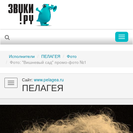
Toggl
naviga
Исполнители
ПЕЛАГЕЯ
Фото
Фото: "Вишневый сад" промо-фото №1
Сайт:
www.pelagea.ru
Toggle
ПЕЛАГЕЯ
navigation
Previous
Nex