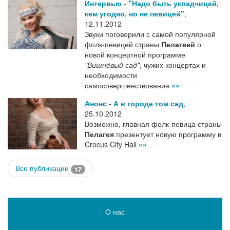
Интервью
-
"Надо быть укладчицей,
кем угодно, но не певицей"
,
12.11.2012
Звуки поговорили с самой популярной
фолк-певицей страны
Пелагеей
о
новой концертной программе
"Вишнёвый сад"
, чужих концертах и
необходимости
самосовершенствования
»»
Анонс
-
А в городе том сад
,
25.10.2012
Возможно, главная фолк-певица страны
Пелагея
презентует новую программу в
Crocus City Hall
»»
Все публикации
17
О нас