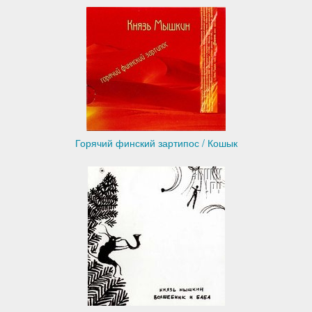
Горячий финский зартипос / Кошык