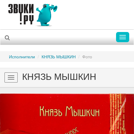
Toggl
naviga
Исполнители
КНЯЗЬ МЫШКИН
Фото
КНЯЗЬ МЫШКИН
Toggle
navigation
Previous
Nex