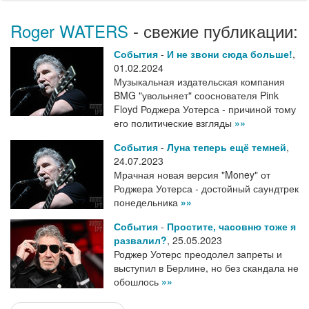
Roger WATERS
- свежие публикации:
События
-
И не звони сюда больше!
,
01.02.2024
Музыкальная издательская компания
BMG "увольняет" сооснователя Pink
Floyd Роджера Уотерса - причиной тому
его политические взгляды
»»
События
-
Луна теперь ещё темней
,
24.07.2023
Мрачная новая версия "Money" от
Роджера Уотерса - достойный саундтрек
понедельника
»»
События
-
Простите, часовню тоже я
развалил?
,
25.05.2023
Роджер Уотерс преодолел запреты и
выступил в Берлине, но без скандала не
обошлось
»»