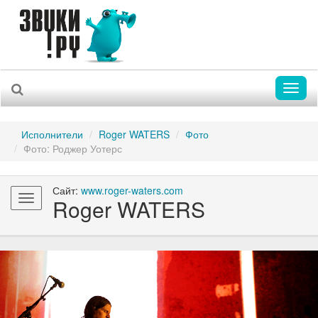
Toggl
naviga
Исполнители
Roger WATERS
Фото
Фото: Роджер Уотерс
Сайт:
www.roger-waters.com
Toggle
Roger WATERS
navigation
Previous
Nex