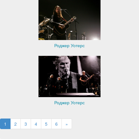
Роджер Уотерс
Роджер Уотерс
1
2
3
4
5
6
»