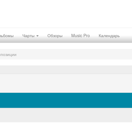
льбомы
Чарты
Обзоры
Music Pro
Календарь
мпозиции