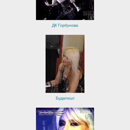
ДК Горбунова
Будапешт