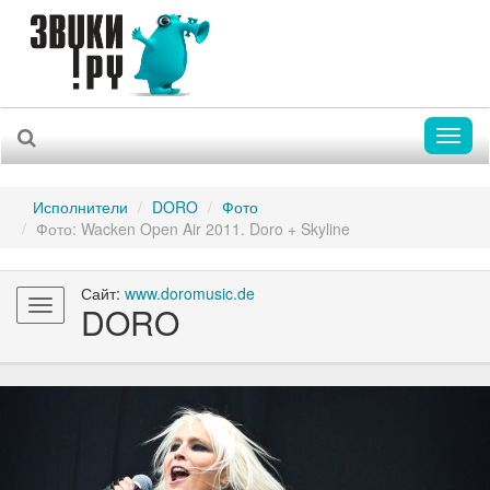
Toggl
naviga
Исполнители
DORO
Фото
Фото: Wacken Open Air 2011. Doro + Skyline
Сайт:
www.doromusic.de
Toggle
DORO
navigation
Previous
Nex