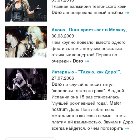
Главная валькирия тевтонского хэви
Doro
анонсировала новый альбом
»»
Анонс
-
Doro приезжает в Москву
,
30.03.2009
Нам крупно повезло: вместо одного
фестиваля мы получим несколько
отличных концертов! Первая на
очереди -
Doro
»»
Интервью
-
"Такую, как Доро!"
,
27.07.2006
Doro
не случайно носит титул
"королевы тяжелого рока". В одной
Испании она 15 раз становилась
"лучшей рок-певицей года". Mater
nostrum Доро Пеш любит всех
металлистов как свою семью - а мы
платим ей взаимностью. Звукам и Доро
всегда найдется, о чем поговорить
»»