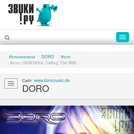
Toggl
naviga
Исполнители
DORO
Фото
Фото: ОБЛОЖКА: Calling The Wild
Сайт:
www.doromusic.de
Toggle
DORO
navigation
Previous
Nex