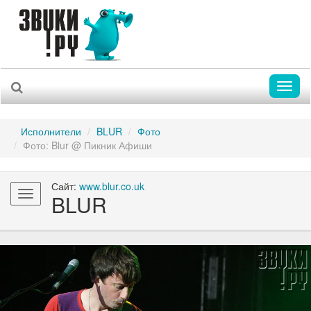
Toggl
naviga
Исполнители
BLUR
Фото
Фото: Blur @ Пикник Афиши
Сайт:
www.blur.co.uk
Toggle
BLUR
navigation
Previous
Nex