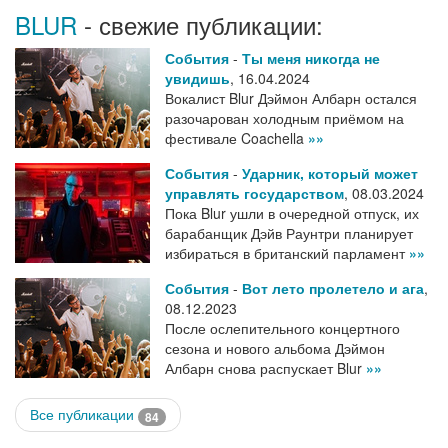
BLUR
- свежие публикации:
События
-
Ты меня никогда не
увидишь
,
16.04.2024
Вокалист Blur Дэймон Албарн остался
разочарован холодным приёмом на
фестивале Coachella
»»
События
-
Ударник, который может
управлять государством
,
08.03.2024
Пока Blur ушли в очередной отпуск, их
барабанщик Дэйв Раунтри планирует
избираться в британский парламент
»»
События
-
Вот лето пролетело и ага
,
08.12.2023
После ослепительного концертного
сезона и нового альбома Дэймон
Албарн снова распускает Blur
»»
Все публикации
84