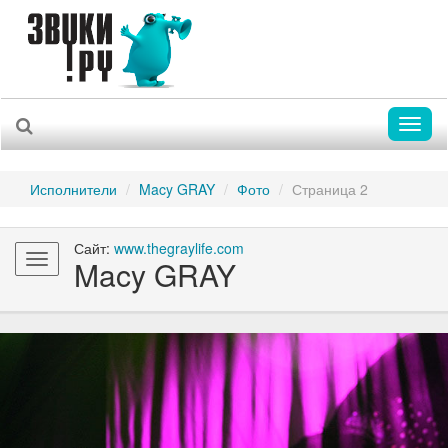
Toggl
naviga
Исполнители
Macy GRAY
Фото
Страница 2
Сайт:
www.thegraylife.com
Toggle
Macy GRAY
navigation
Previous
Nex