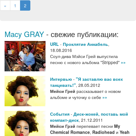
«
1
2
Macy GRAY
- свежие публикации:
URL
-
Проклятие Аннабель
,
18.08.2016
Соул-дива Мэйси Грей выпустила
песню с нового альбома "Stripped"
»»
Интервью
-
"Я заставлю вас всех
танцевать!"
,
28.05.2012
Мейси Грей
рассказывает о новом
альбоме и чуточку о себе
»»
События
-
Диск-жокей, поставь мой
компакт-диск
,
21.12.2011
Мейси Грэй
перепевает песни
My
Chemical Romance
,
Radiohead
и
Yeah