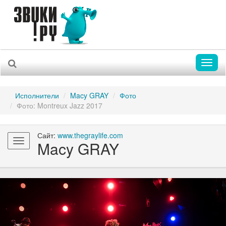
Toggl
naviga
Исполнители
Macy GRAY
Фото
Фото: Montreux Jazz 2017
Сайт:
www.thegraylife.com
Toggle
Macy GRAY
navigation
Previous
Nex