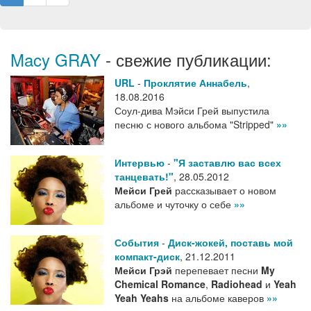
Macy GRAY
- свежие публикации:
URL
-
Проклятие Аннабель
,
18.08.2016
Соул-дива Мэйси Грей выпустила
песню с нового альбома "Stripped"
»»
Интервью
-
"Я заставлю вас всех
танцевать!"
,
28.05.2012
Мейси Грей
рассказывает о новом
альбоме и чуточку о себе
»»
События
-
Диск-жокей, поставь мой
компакт-диск
,
21.12.2011
Мейси Грэй
перепевает песни
My
Chemical Romance
,
Radiohead
и
Yeah
Yeah Yeahs
на альбоме каверов
»»