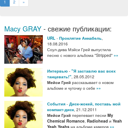
1
2
»
Macy GRAY
- свежие публикации:
URL
-
Проклятие Аннабель
,
18.08.2016
Соул-дива Мэйси Грей выпустила
песню с нового альбома "Stripped"
»»
Интервью
-
"Я заставлю вас всех
танцевать!"
,
28.05.2012
Мейси Грей
рассказывает о новом
альбоме и чуточку о себе
»»
События
-
Диск-жокей, поставь мой
компакт-диск
,
21.12.2011
Мейси Грэй
перепевает песни
My
Chemical Romance
,
Radiohead
и
Yeah
Yeah Yeahs
на альбоме каверов
»»