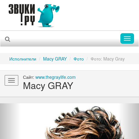
Toggl
naviga
Исполнители
Macy GRAY
Фото
Фото: Macy Gray
Сайт:
www.thegraylife.com
Toggle
Macy GRAY
navigation
Previous
Nex