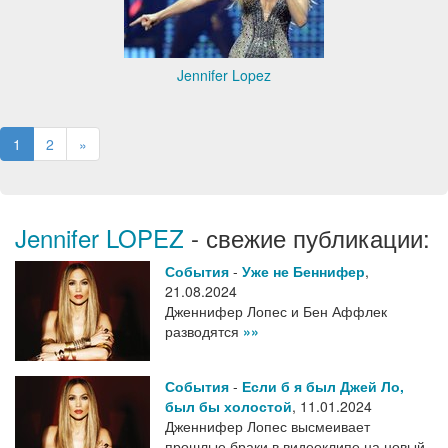
Jennifer Lopez
1
2
»
Jennifer LOPEZ
- свежие публикации:
События
-
Уже не Беннифер
,
21.08.2024
Дженнифер Лопес и Бен Аффлек
разводятся
»»
События
-
Если б я был Джей Ло,
был бы холостой
,
11.01.2024
Дженнифер Лопес высмеивает
прошлые браки в видеоклипе на новый