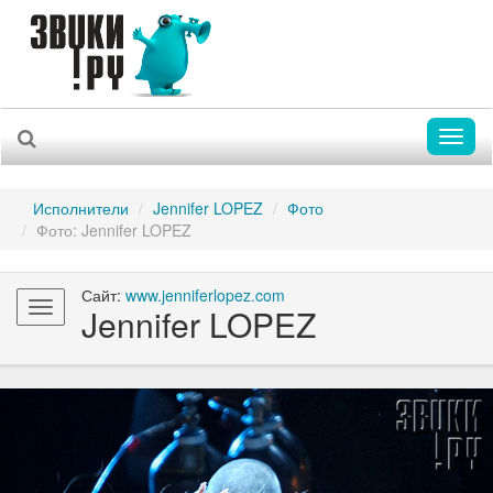
Toggl
naviga
Исполнители
Jennifer LOPEZ
Фото
Фото: Jennifer LOPEZ
Сайт:
www.jenniferlopez.com
Toggle
Jennifer LOPEZ
navigation
Previous
Nex