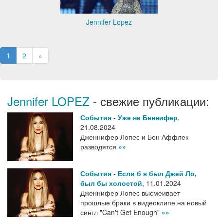
Jennifer Lopez
1
2
»
Jennifer LOPEZ
- свежие публикации:
События
-
Уже не Беннифер
,
21.08.2024
Дженнифер Лопес и Бен Аффлек
разводятся
»»
События
-
Если б я был Джей Ло,
был бы холостой
,
11.01.2024
Дженнифер Лопес высмеивает
прошлые браки в видеоклипе на новый
сингл "Can't Get Enough"
»»