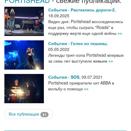
События
-
Растеклись дороги-2
,
18.09.2025
Видео дня: Portishead воссоединились
еще раз, чтобы сыграть "Roads" в
поддержку жертв еще одной войны
»»
События
-
Голос из тишины
,
05.05.2022
Легенды трип-хопа Portishead впервые
за семь лет выступили живьем
»»
События
-
SOS
,
09.07.2021
Portishead превратили хит ABBA в
мольбу о помощи
»»
Все публикации
31