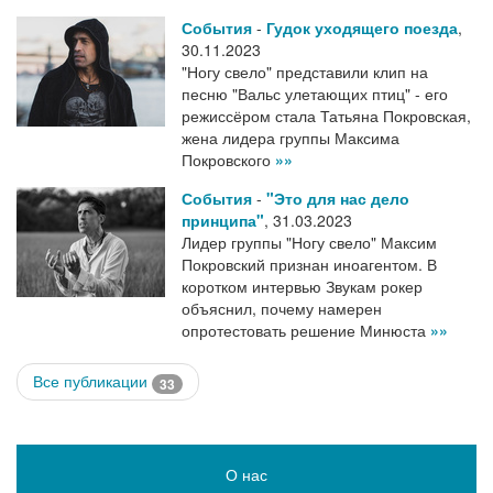
События
-
Гудок уходящего поезда
,
30.11.2023
"Ногу свело" представили клип на
песню "Вальс улетающих птиц" - его
режиссёром стала Татьяна Покровская,
жена лидера группы Максима
Покровского
»»
События
-
"Это для нас дело
принципа"
,
31.03.2023
Лидер группы "Ногу свело" Максим
Покровский признан иноагентом. В
коротком интервью Звукам рокер
объяснил, почему намерен
опротестовать решение Минюста
»»
Все публикации
33
О нас