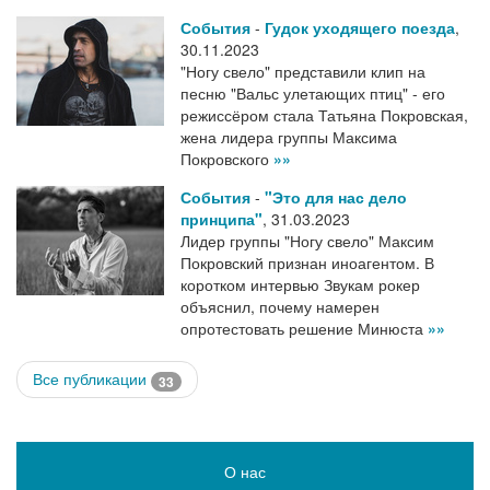
События
-
Гудок уходящего поезда
,
30.11.2023
"Ногу свело" представили клип на
песню "Вальс улетающих птиц" - его
режиссёром стала Татьяна Покровская,
жена лидера группы Максима
Покровского
»»
События
-
"Это для нас дело
принципа"
,
31.03.2023
Лидер группы "Ногу свело" Максим
Покровский признан иноагентом. В
коротком интервью Звукам рокер
объяснил, почему намерен
опротестовать решение Минюста
»»
Все публикации
33
О нас