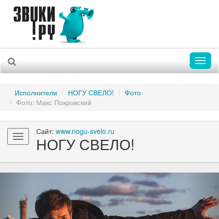
Toggl
naviga
Исполнители
НОГУ СВЕЛО!
Фото
Фото: Макс Покровский
Сайт:
www.nogu-svelo.ru
Toggle
НОГУ СВЕЛО!
navigation
Previous
Nex