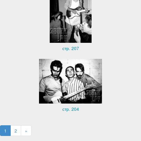
стр. 207
стр. 204
1
2
»