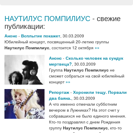
НАУТИЛУС ПОМПИЛИУС
- свежие
публикации:
Анонс
-
Всплытие покажет
,
30.03.2009
Юбилейный концерт, посвященный 20-летию группы
Наутилус Помпилиус
, состоится 12 октября
»»
Анонс
-
Сколько человек на сундук
мертвеца?
,
30.03.2009
Группа
Наутилус Помпилиус
не
сможет собраться на свой юбилейный
концерт
»»
Репортаж
-
Хоронили тещу. Порвали
два баяна.
,
30.03.2009
А что именно отмечали субботним
вечером в Лужниках? На этот счет у
собравшихся не было единого мнения.
Кто-то поздравлял с днем Рождения
группу
Наутилус Помпилиус
, кто-то