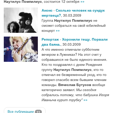
Наутилус Помпилиус
, состоится 12 октября
»»
Анонс
-
Сколько человек на сундук
мертвеца?
,
30.03.2009
Группа
Наутилус Помпилиус
не
сможет собраться на свой юбилейный
концерт
»»
Репортаж
-
Хоронили тещу. Порвали
два баяна.
,
30.03.2009
А что именно отмечали субботним
вечером в Лужниках? На этот счет у
собравшихся не было единого мнения.
Кто-то поздравлял с днем Рождения
группу
Наутилус Помпилиус
, кто-то
отмечал ее безвременный уход, кто-то
говорил спасибо всем бывшим членам
команды.
Вячеслав Бутусов
вообще
категорично заявил:
Мы сегодня
собрались потому, что бабушка Игоря
Иваныча курит трубку"
»»
Все публикации
11