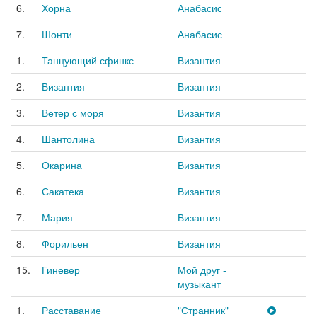
6.
Хорна
Анабасис
7.
Шонти
Анабасис
1.
Танцующий сфинкс
Византия
2.
Византия
Византия
3.
Ветер с моря
Византия
4.
Шантолина
Византия
5.
Окарина
Византия
6.
Сакатека
Византия
7.
Мария
Византия
8.
Форильен
Византия
15.
Гиневер
Мой друг -
музыкант
1.
Расставание
"Странник"