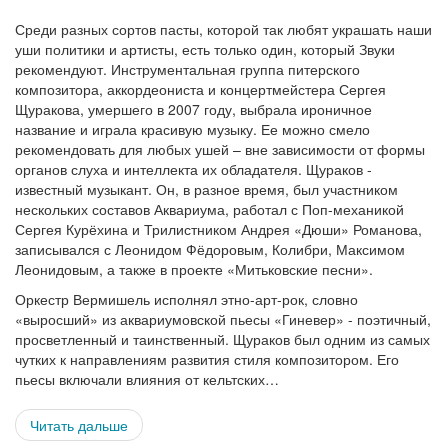
Среди разных сортов пасты, которой так любят украшать наши
уши политики и артисты, есть только один, который Звуки
рекомендуют. Инструментальная группа питерского
композитора, аккордеониста и концертмейстера Сергея
Щуракова, умершего в 2007 году, выбрала ироничное
название и играла красивую музыку. Ее можно смело
рекомендовать для любых ушей – вне зависимости от формы
органов слуха и интеллекта их обладателя. Щураков -
известный музыкант. Он, в разное время, был участником
нескольких составов Аквариума, работал с Поп-механикой
Сергея Курёхина и Трилистником Андрея «Дюши» Романова,
записывался с Леонидом Фёдоровым, Колибри, Максимом
Леонидовым, а также в проекте «Митьковские песни».
Оркестр Вермишель исполнял этно-арт-рок, словно
«выросший» из аквариумовской пьесы «Гиневер» - поэтичный,
просветленный и таинственный. Щураков был одним из самых
чутких к направлениям развития стиля композитором. Его
пьесы включали влияния от кельтских…
Читать дальше