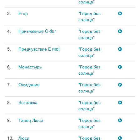
солнца"
3.
Егор
"Город без
солнца"
4.
Притяжение C dur
"Город без
солнца"
5.
Предчувствие E moll
"Город без
солнца"
6.
Монастырь
"Город без
солнца"
7.
Ожидание
"Город без
солнца"
8.
Выставка
"Город без
солнца"
9.
Танец Люси
"Город без
солнца"
10.
Люси
"Город без