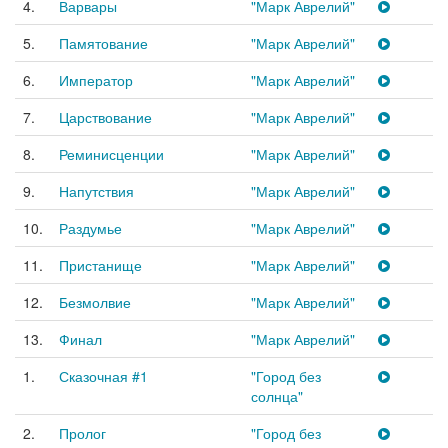
4.
Варвары
"Марк Аврелий"
5.
Памятование
"Марк Аврелий"
6.
Император
"Марк Аврелий"
7.
Царствование
"Марк Аврелий"
8.
Реминисценции
"Марк Аврелий"
9.
Напутствия
"Марк Аврелий"
10.
Раздумье
"Марк Аврелий"
11.
Пристанище
"Марк Аврелий"
12.
Безмолвие
"Марк Аврелий"
13.
Финал
"Марк Аврелий"
1.
Сказочная #1
"Город без
солнца"
2.
Пролог
"Город без