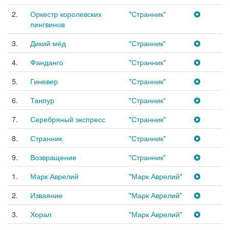
2.
Оркестр королевских
"Странник"
пингвинов
3.
Дикий мёд
"Странник"
4.
Фанданго
"Странник"
5.
Гиневер
"Странник"
6.
Танпур
"Странник"
7.
Серебряный экспресс
"Странник"
8.
Странник
"Странник"
9.
Возвращение
"Странник"
1.
Марк Аврелий
"Марк Аврелий"
2.
Изваяние
"Марк Аврелий"
3.
Хорал
"Марк Аврелий"