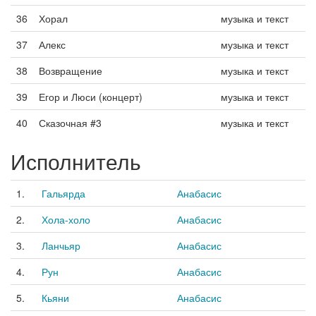
36
Хорал
музыка и текст
37
Алекс
музыка и текст
38
Возвращение
музыка и текст
39
Егор и Люси (концерт)
музыка и текст
40
Сказочная #3
музыка и текст
Исполнитель
1.
Гальярда
Анабасис
2.
Хола-холо
Анабасис
3.
Ланчьяр
Анабасис
4.
Рун
Анабасис
5.
Кьяни
Анабасис