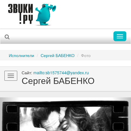
Toggl
naviga
Исполнители
Сергей БАБЕНКО
Фото
Сайт:
mailto:sb1575744@yandex.ru
Toggle
Сергей БАБЕНКО
navigation
Previous
Nex