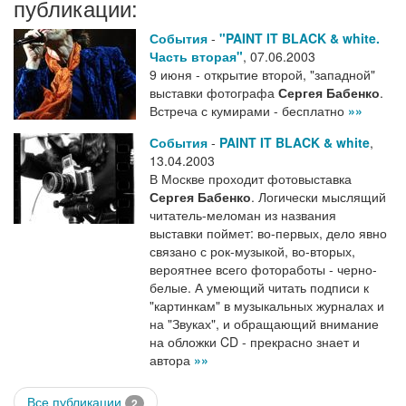
публикации:
События
-
"PAINT IT BLACK & white.
Часть вторая"
,
07.06.2003
9 июня - открытие второй, "западной"
выставки фотографа
Сергея Бабенко
.
Встреча с кумирами - бесплатно
»»
События
-
PAINT IT BLACK & white
,
13.04.2003
В Москве проходит фотовыставка
Сергея Бабенко
. Логически мыслящий
читатель-меломан из названия
выставки поймет: во-первых, дело явно
связано с рок-музыкой, во-вторых,
вероятнее всего фотоработы - черно-
белые. А умеющий читать подписи к
"картинкам" в музыкальных журналах и
на "Звуках", и обращающий внимание
на обложки CD - прекрасно знает и
автора
»»
Все публикации
2