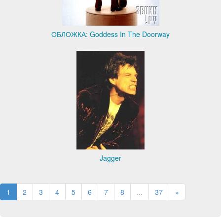
ОБЛОЖКА: Goddess In The Doorway
Jagger
1
2
3
4
5
6
7
8
...
37
»