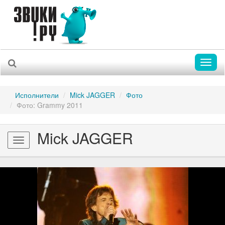
Toggl
naviga
Исполнители
Mick JAGGER
Фото
Фото: Grammy 2011
Mick JAGGER
Toggle
navigation
Previous
Nex