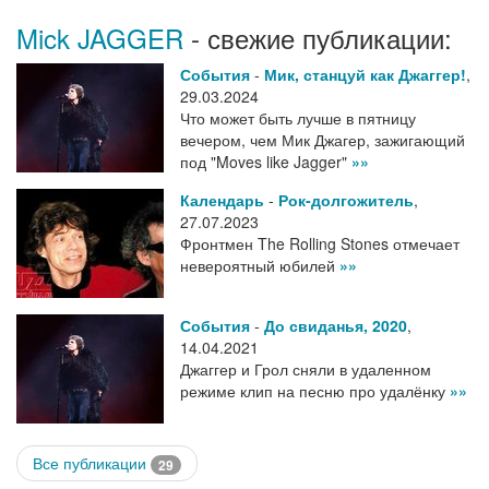
Mick JAGGER
- свежие публикации:
События
-
Мик, станцуй как Джаггер!
,
29.03.2024
Что может быть лучше в пятницу
вечером, чем Мик Джагер, зажигающий
под "Moves like Jagger"
»»
Календарь
-
Рок-долгожитель
,
27.07.2023
Фронтмен The Rolling Stones отмечает
невероятный юбилей
»»
События
-
До свиданья, 2020
,
14.04.2021
Джаггер и Грол сняли в удаленном
режиме клип на песню про удалёнку
»»
Все публикации
29