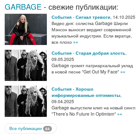
GARBAGE
- свежие публикации:
События
-
Сигнал тревоги
,
14.10.2025
Видео дня: солистка Garbage Ширли
Мэнсон выносит вердикт современной
музыкальной индустрии. Если вкратце,
все плохо
»»
События
-
Старая добрая злость
,
09.05.2025
Garbage громят патриархальный уклад
в новой песне "Get Out My Face"
»»
События
-
Хорошо
информированные оптимисты
,
09.04.2025
Garbage выпустили клип на новый сингл
"There’s No Future In Optimism"
»»
Все публикации
64