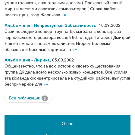
умная головка ), авангардным джазом ( Прекрасный новый
мир ) и песнями советских композиторов ( Снова любовь
поселитца ), взор Жарикова
»»
Альбом дня
-
Непреступная Забывчивость
,
10.09.2002
Cвой последний концерт группа ДК сыграла в день взрыва
чернобыльского реактора весной 86-го года. Гитарист Дмитрий
Яншин вместе с новым вокалистом Игорем Беловым
образовали Веселые картинки , а
»»
Альбом дня
-
Лирика
,
05.09.2002
Общеизвестно, что за всю историю своего существования
группа ДК дала всего несколько живых концертов. Все усилия
эта команда сконцентрировала на студийной работе, выпустив
беспримерное для
»»
Все публикации
5
О нас