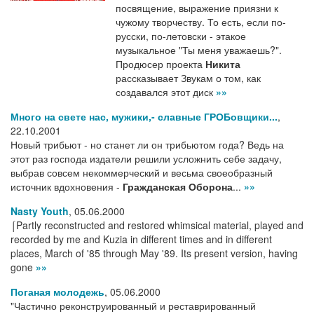
посвящение, выражение приязни к
чужому творчеству. То есть, если по-
русски, по-летовски - этакое
музыкальное "Ты меня уважаешь?".
Продюсер проекта
Никита
рассказывает Звукам о том, как
создавался этот диск
»»
Много на свете нас, мужики,- славные ГРОБовщики...
,
22.10.2001
Новый трибьют - но станет ли он трибьютом года? Ведь на
этот раз господа издатели решили усложнить себе задачу,
выбрав совсем некоммерческий и весьма своеобразный
источник вдохновения -
Гражданская Оборона
...
»»
Nasty Youth
,
05.06.2000
⌠Partly reconstructed and restored whimsical material, played and
recorded by me and Kuzia in different times and in different
places, March of '85 through May '89. Its present version, having
gone
»»
Поганая молодежь
,
05.06.2000
"Частично реконструированный и реставрированный