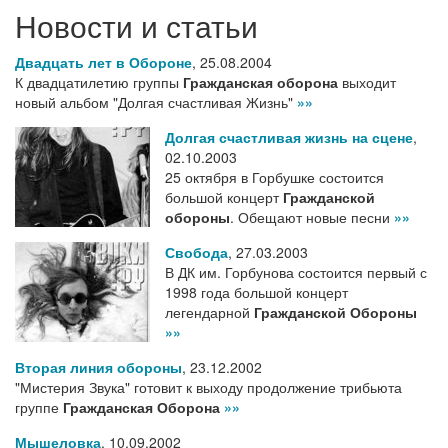
Новости и статьи
Двадцать лет в Обороне
,
25.08.2004
К двадцатилетию группы
Гражданская оборона
выходит
новый альбом "Долгая счастливая Жизнь"
»»
Долгая счастливая жизнь на сцене
,
02.10.2003
25 октября в Горбушке состоится
большой концерт
Гражданской
обороны
. Обещают новые песни
»»
Свобода
,
27.03.2003
В ДК им. Горбунова состоится первый с
1998 года большой концерт
легендарной
Гражданской Обороны
»»
Вторая линия обороны
,
23.12.2002
"Мистерия Звука" готовит к выходу продолжение трибьюта
группе
Гражданская Оборона
»»
Мышеловка
,
10.09.2002