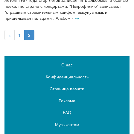
Летом 1987 года Егор Летов записал пять альбомов, а осенью
поехал по стране с концертами. "Некрофилию" записывал
"страшным стремительным кайфом, высунув язык и
прищелкивая пальцами". Альбом -
»»
«
1
2
О нас
Конфиденциальность
Страница памяти
Реклама
FAQ
Музыкантам