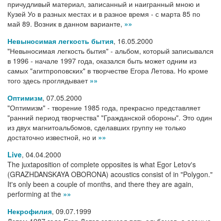
причудливый материал, записанный и наигранный мною и
Кузей Уо в разных местах и в разное время - с марта 85 по
май 89. Возник в данном варианте,
»»
Невыносимая легкость бытия
,
16.05.2000
"Невыносимая легкость бытия" - альбом, который записывался
в 1996 - начале 1997 года, оказался быть может одним из
самых "агитпроповских" в творчестве Егора Летова. Но кроме
того здесь проглядывает
»»
Оптимизм
,
07.05.2000
"Оптимизм" - творение 1985 года, прекрасно представляет
"ранний период творчества" "Гражданской обороны". Это один
из двух магнитоальбомов, сделавших группу не только
достаточно известной, но и
»»
Live
,
04.04.2000
The juxtaposition of complete opposites is what Egor Letov's
(GRAZHDANSKAYA OBORONA) acoustics consist of in "Polygon."
It's only been a couple of months, and there they are again,
performing at the
»»
Некрофилия
,
09.07.1999