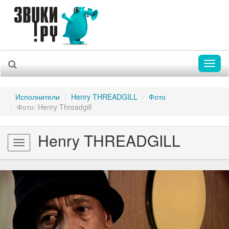
Toggl
naviga
Исполнители
Henry THREADGILL
Фото
Фото: Henry Threadgill
Henry THREADGILL
Toggle
navigation
Previous
Nex