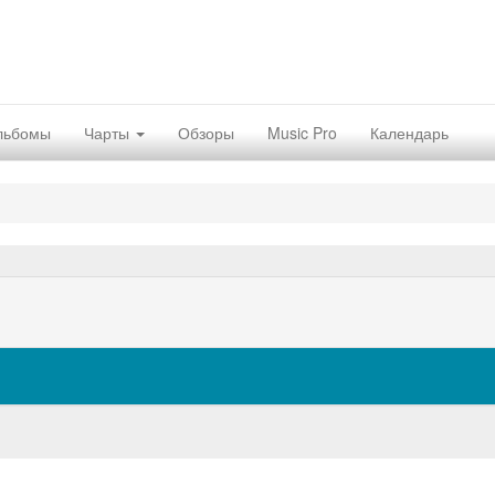
льбомы
Чарты
Обзоры
Music Pro
Календарь