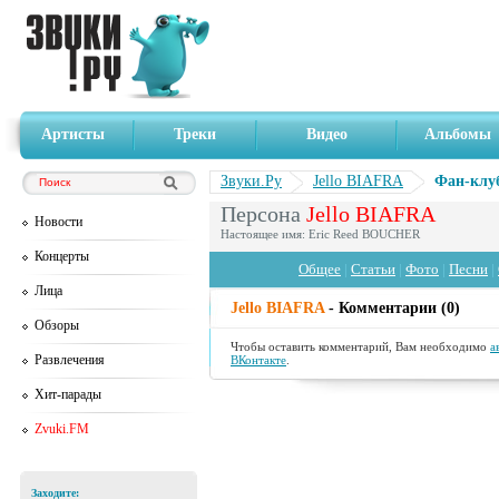
Артисты
Треки
Видео
Альбомы
Звуки.Ру
Jello BIAFRA
Фан-клу
Персона
Jello BIAFRA
Новости
Настоящее имя: Eric Reed BOUCHER
Концерты
Общее
|
Статьи
|
Фото
|
Песни
|
Лица
Jello BIAFRA
- Комментарии (0)
Обзоры
Чтобы оставить комментарий, Вам необходимо
а
Развлечения
ВКонтакте
.
Хит-парады
Zvuki.FM
Заходите: