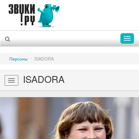
Toggl
naviga
Персоны
ISADORA
ISADORA
Toggle
navigation