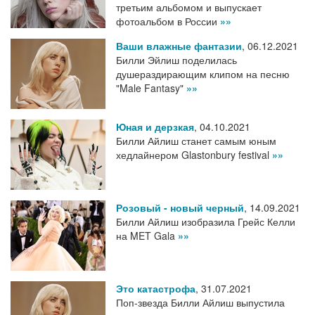
третьим альбомом и выпускает
фотоальбом в России
»»
Ваши влажные фантазии
,
06.12.2021
Билли Эйлиш поделилась
душераздирающим клипом на песню
"Male Fantasy"
»»
Юная и дерзкая
,
04.10.2021
Билли Айлиш станет самым юным
хедлайнером Glastonbury festival
»»
Розовый - новый черный
,
14.09.2021
Билли Айлиш изобразила Грейс Келли
на MET Gala
»»
Это катастрофа
,
31.07.2021
Поп-звезда Билли Айлиш выпустила