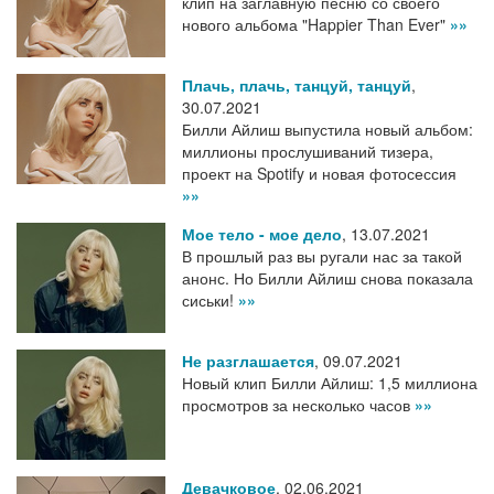
клип на заглавную песню со своего
нового альбома "Happier Than Ever"
»»
Плачь, плачь, танцуй, танцуй
,
30.07.2021
Билли Айлиш выпустила новый альбом:
миллионы прослушиваний тизера,
проект на Spotify и новая фотосессия
»»
Мое тело - мое дело
,
13.07.2021
В прошлый раз вы ругали нас за такой
анонс. Но Билли Айлиш снова показала
сиськи!
»»
Не разглашается
,
09.07.2021
Новый клип Билли Айлиш: 1,5 миллиона
просмотров за несколько часов
»»
Девачковое
,
02.06.2021