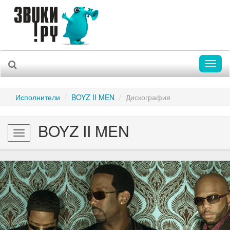
Toggl
naviga
Исполнители
BOYZ II MEN
Дискография
BOYZ II MEN
Toggle
navigation