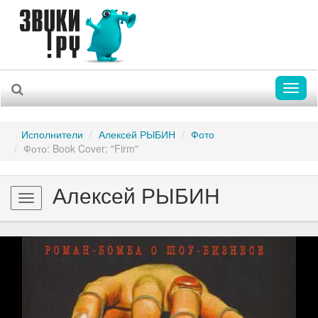
Toggl
naviga
Исполнители
Алексей РЫБИН
Фото
Фото: Book Cover: "Firm"
Алексей РЫБИН
Toggle
navigation
Previous
Nex