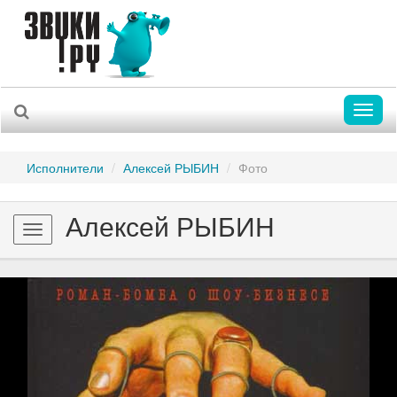
Toggl
naviga
Исполнители
Алексей РЫБИН
Фото
Алексей РЫБИН
Toggle
navigation
Previous
Nex